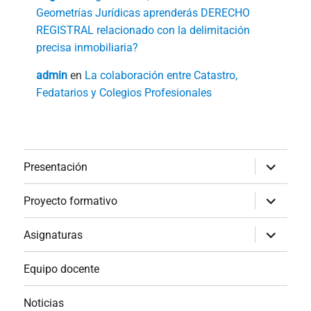
Geometrías Jurídicas aprenderás DERECHO
REGISTRAL relacionado con la delimitación
precisa inmobiliaria?
admin
en
La colaboración entre Catastro,
Fedatarios y Colegios Profesionales
expande
Presentación
el
menú
inferior
expande
Proyecto formativo
el
menú
inferior
expande
Asignaturas
el
menú
inferior
Equipo docente
Noticias