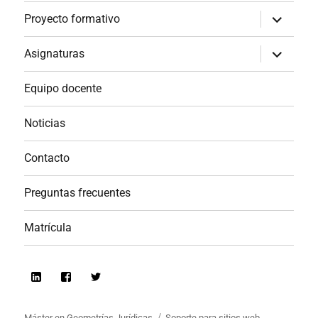
menú
inferior
expande
Proyecto formativo
el
menú
inferior
expande
Asignaturas
el
menú
inferior
Equipo docente
Noticias
Contacto
Preguntas frecuentes
Matrícula
Linkedin
Facebook
Twitter
Máster en Geometrías Jurídicas
Soporte para sitios web