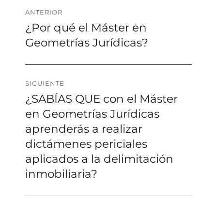
Navegación
ANTERIOR
¿Por qué el Máster en
Entrada
de
anterior:
Geometrías Jurídicas?
entradas
SIGUIENTE
¿SABÍAS QUE con el Máster
Siguiente
entrada:
en Geometrías Jurídicas
aprenderás a realizar
dictámenes periciales
aplicados a la delimitación
inmobiliaria?