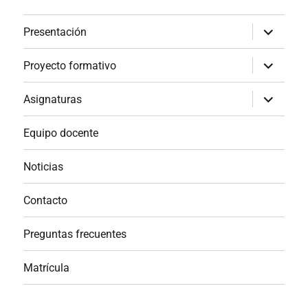
expande
Presentación
el
menú
inferior
expande
Proyecto formativo
el
menú
inferior
expande
Asignaturas
el
menú
inferior
Equipo docente
Noticias
Contacto
Preguntas frecuentes
Matrícula